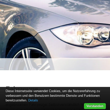
Fahrzeuge
Diese Internetseite verwendet Cookies, um die Nutzererfahrung zu
verbessern und den Benutzern bestimmte Dienste und Funktionen
Hier finden Sie eine aktuelle Übersicht all unserer derzeit
bereitzustellen.
Details
angebotenen Fahrzeuge. Selbstverständlich finden Sie
Verstanden